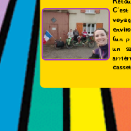
Retou
C'est
voyag
envi
(un p
un sa
arri
casset